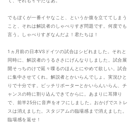
て、それもイヤだなあ。
でもぼくが一番イヤなこと、というか腹を立ててしまう
こと、それは解説者のしゃべりすぎ問題です。何度でも
言う。しゃべりすぎなんだよ！君たちは！
1ヵ月前の日本VSドイツの試合はシビれました。それと
同時に、解説者のうるささにげんなりしました。試合展
開そっちのけで延々喋るのほんとにやめて欲しい。試合
に集中させてくれ。解説者とかいらんでしょ。実況ひと
りで十分です。ピッチリポーターとかいらんいらん、チ
ャンスの時に割り込んできてからに。あまりに耳障り
で、前半25分に音声をオフにしました。おかげでストレ
スは消えました。スタジアムの臨場感まで消えました。
臨場感を返せ！