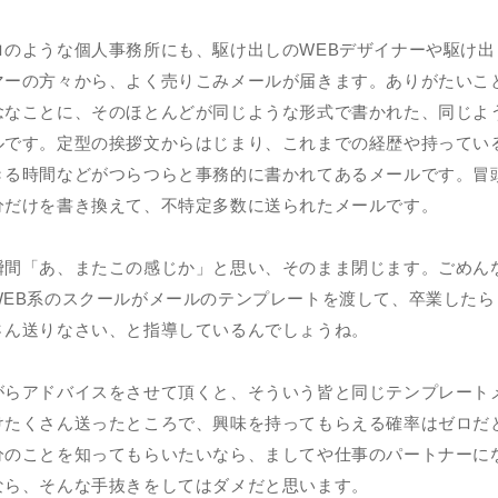
ロのような個人事務所にも、駆け出しのWEBデザイナーや駆け出
マーの方々から、よく売りこみメールが届きます。ありがたいこ
念なことに、そのほとんどが同じような形式で書かれた、同じよ
ルです。定型の挨拶文からはじまり、これまでの経歴や持ってい
きる時間などがつらつらと事務的に書かれてあるメールです。冒
分だけを書き換えて、不特定多数に送られたメールです。
瞬間「あ、またこの感じか」と思い、そのまま閉じます。ごめん
WEB系のスクールがメールのテンプレートを渡して、卒業したら
さん送りなさい、と指導しているんでしょうね。
がらアドバイスをさせて頂くと、そういう皆と同じテンプレート
けたくさん送ったところで、興味を持ってもらえる確率はゼロだ
分のことを知ってもらいたいなら、ましてや仕事のパートナーに
なら、そんな手抜きをしてはダメだと思います。