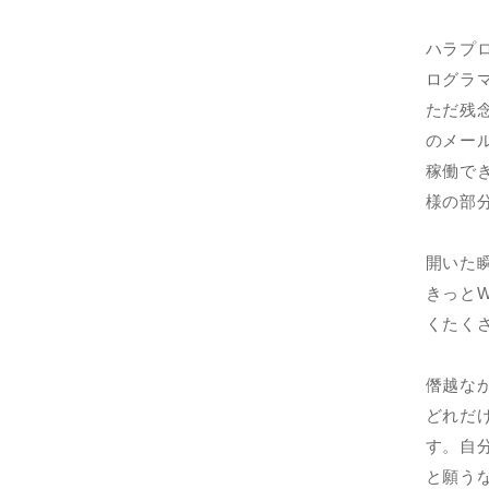
ハラプ
ログラ
ただ残
のメー
稼働で
様の部
開いた
きっと
くたく
僭越な
どれだ
す。自
と願う