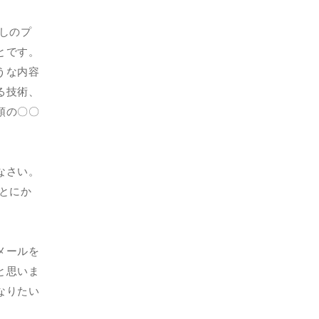
しのプ
とです。
うな内容
る技術、
頭の〇〇
なさい。
とにか
メールを
と思いま
なりたい