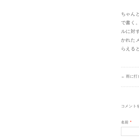
ちゃん
で書く
ルに対
かれた
らえる
←
雨に打
コメント
名前
*