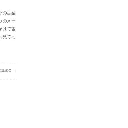
分の言葉
つのメー
かけて書
も見ても
の運動会
→