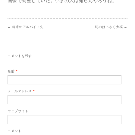
画像で調整していた。いまの人は知らんやろうね。
←
将来のアルバイト先
幻のはっさく大福
→
コメントを残す
名前
*
メールアドレス
*
ウェブサイト
コメント