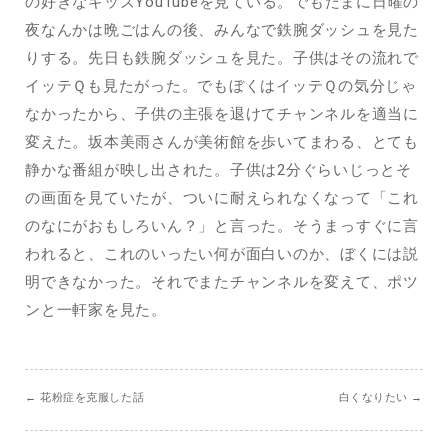
の好きなキッズYouTubeを見ている。でもたまに日曜の
夜なんかは晩ごはんの後、みんなで鉄腕ダッシュを見た
りする。先日も鉄腕ダッシュを見た。子供はその流れで
イッテＱも見たがった。でもぼくはイッテＱの気分じゃ
なかったから、子供の主張を退けてチャンネルを適当に
変えた。坂本美雨さんが美術館を歩いてまわる、とても
静かな番組が映し出された。子供は2分ぐらいじっとそ
の画面を見ていたが、ついに耐えられなくなって「これ
のなにがおもしろいん？」と言った。そうまっすぐに言
われると、これのいったい何が面白いのか、ぼくには説
明できなかった。それでまたチャンネルを変えて、ポツ
ンと一軒家を見た。
←
花粉症を克服した話
白くなりたい
→