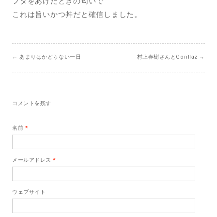
フタをあけたときの匂いで
これは旨いかつ丼だと確信しました。
←
あまりはかどらない一日
村上春樹さんとGorillaz
→
コメントを残す
名前
*
メールアドレス
*
ウェブサイト